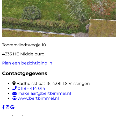
Toorenvliedtwegje 10
4335 HE Middelburg
Plan een bezichtiging in
Contactgegevens
Badhuisstraat 16, 4381 LS Vlissingen
0118 - 414 014
makelaar@bertbimmel.nl
www.bertbimmel.nl