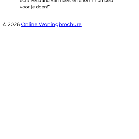
echt verstand van heeft en enorm hun best
voor je doen!”
- Noorderbaan 55
© 2026
Online Woningbrochure