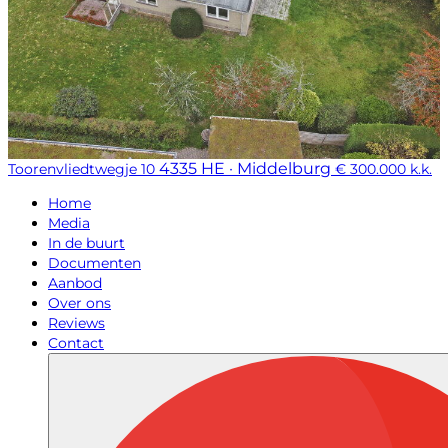
4335 HE · Middelburg
Toorenvliedtwegje 10
€ 300.000 k.k.
Home
Media
In de buurt
Documenten
Aanbod
Over ons
Reviews
Contact