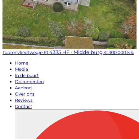
4335 HE · Middelburg
Toorenvliedtwegje 10
€ 300.000 k.k.
Home
Media
In de buurt
Documenten
Aanbod
Over ons
Reviews
Contact