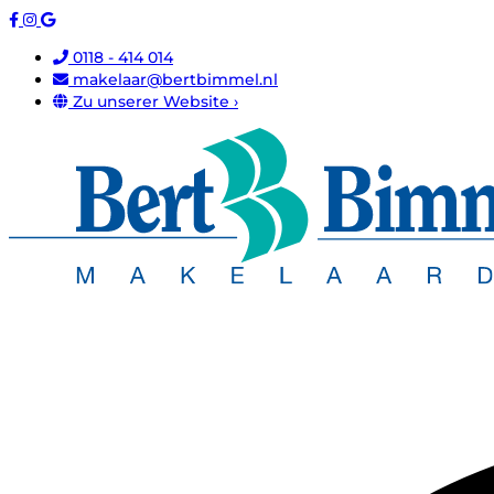
0118 - 414 014
makelaar@bertbimmel.nl
Zu unserer Website ›