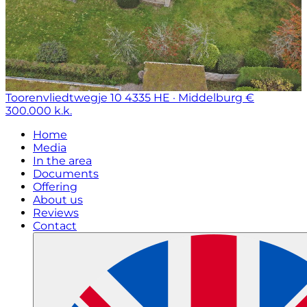
Toorenvliedtwegje 10
4335 HE · Middelburg
€
300.000 k.k.
Home
Media
In the area
Documents
Offering
About us
Reviews
Contact