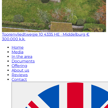
Toorenvliedtwegje 10
4335 HE · Middelburg
€
300.000 k.k.
Home
Media
In the area
Documents
Offering
About us
Reviews
Contact