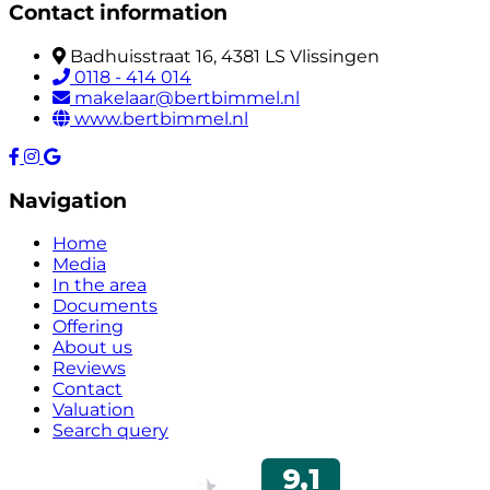
Contact information
Badhuisstraat 16, 4381 LS Vlissingen
0118 - 414 014
makelaar@bertbimmel.nl
www.bertbimmel.nl
Navigation
Home
Media
In the area
Documents
Offering
About us
Reviews
Contact
Valuation
Search query